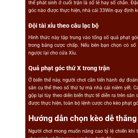
thể phát sinh ở cuối trận là số lẻ hay số chẵn. Đ
góc nào được thực hiện, nhà cái 33Win quy định kế
Đội tài xỉu theo câu lạc bộ
Hình thức này tập trung vào tổng số quả phạt gó
trong bảng cược chấp. Nếu bên bạn chọn có số 
ngược lại cho cửa Xỉu.
Quả phạt góc thứ X trong trận
Ở biến thể này, người chơi cần tiến hành dự đoá
sân cụ thể theo số thứ tự mà nhà cái niêm yết. C
gộp lại tùy theo diễn biến thực tế diễn ra trên sân
được thực hiện, toàn bộ lệnh cược cho kèo phạt gó
Hướng dẫn chọn kèo dễ thắng 
Người chơi mong muốn nâng cao tỷ lệ chiến khi t