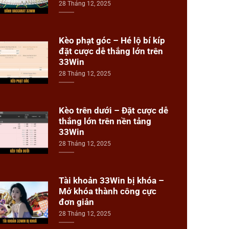
28 Tháng 12, 2025
Kèo phạt góc – Hé lộ bí kíp
đặt cược dễ thắng lớn trên
33Win
28 Tháng 12, 2025
Kèo trên dưới – Đặt cược dễ
thắng lớn trên nền tảng
33Win
28 Tháng 12, 2025
Tài khoản 33Win bị khóa –
Mở khóa thành công cực
đơn giản
28 Tháng 12, 2025