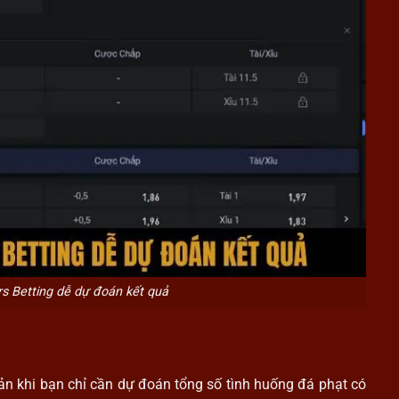
rs Betting dễ dự đoán kết quả
iản khi bạn chỉ cần dự đoán tổng số tình huống đá phạt có