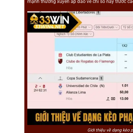
mạnh thường xuyên áp đảo về chỉ số này trước các
Giới thiệu về dạng kèo 