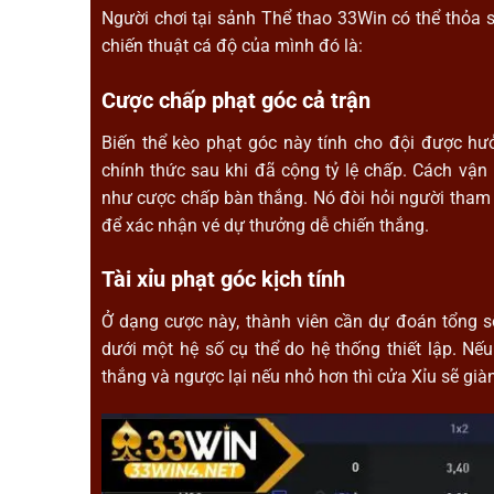
Người chơi tại sảnh Thể thao 33Win có thể thỏa s
chiến thuật cá độ của mình đó là:
Cược chấp phạt góc cả trận
Biến thể kèo phạt góc này tính cho đội được hư
chính thức sau khi đã cộng tỷ lệ chấp. Cách vận
như cược chấp bàn thắng. Nó đòi hỏi người tham
để xác nhận vé dự thưởng dễ chiến thắng.
Tài xỉu phạt góc kịch tính
Ở dạng cược này, thành viên cần dự đoán tổng s
dưới một hệ số cụ thể do hệ thống thiết lập. Nế
thắng và ngược lại nếu nhỏ hơn thì cửa Xỉu sẽ già