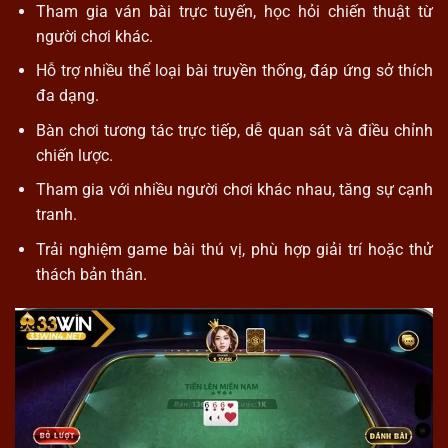
Tham gia ván bài trực tuyến, học hỏi chiến thuật từ
người chơi khác.
Hỗ trợ nhiều thể loại bài truyền thống, đáp ứng sở thích
đa dạng.
Bàn chơi tương tác trực tiếp, dễ quan sát và điều chỉnh
chiến lược.
Tham gia với nhiều người chơi khác nhau, tăng sự cạnh
tranh.
Trải nghiệm game bài thú vị, phù hợp giải trí hoặc thử
thách bản thân.