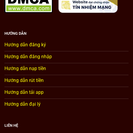
HƯỚNG DẪN
Hướng dẫn đăng ký
Hướng dẫn đăng nhập
Hướng dẫn nạp tiền
Hướng dẫn rút tiền
Hướng dẫn tải app
Hướng dẫn đại lý
LIÊN HỆ