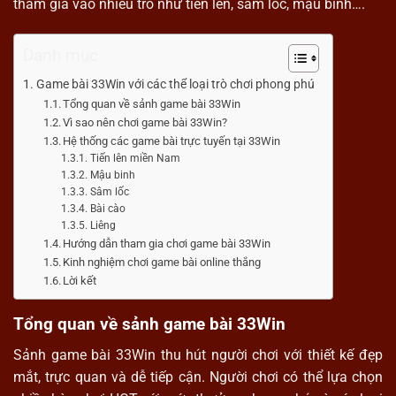
tham gia vào nhiều trò như tiến lên, sâm lốc, mậu binh….
Danh mục
Game bài 33Win với các thể loại trò chơi phong phú
Tổng quan về sảnh game bài 33Win
Vì sao nên chơi game bài 33Win?
Hệ thống các game bài trực tuyến tại 33Win
Tiến lên miền Nam
Mậu binh
Sâm lốc
Bài cào
Liêng
Hướng dẫn tham gia chơi game bài 33Win
Kinh nghiệm chơi game bài online thắng
Lời kết
Tổng quan về sảnh game bài 33Win
Sảnh game bài 33Win thu hút người chơi với thiết kế đẹp
mắt, trực quan và dễ tiếp cận. Người chơi có thể lựa chọn