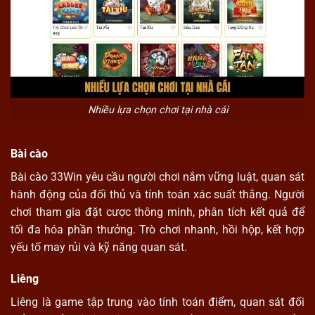
Nhiều lựa chọn chơi tại nhà cái
Bài cào
Bài cào 33Win yêu cầu người chơi nắm vững luật, quan sát
hành động của đối thủ và tính toán xác suất thắng. Người
chơi tham gia đặt cược thông minh, phân tích kết quả để
tối đa hóa phần thưởng. Trò chơi nhanh, hồi hộp, kết hợp
yếu tố may rủi và kỹ năng quan sát.
Liêng
Liêng là game tập trung vào tính toán điểm, quan sát đối