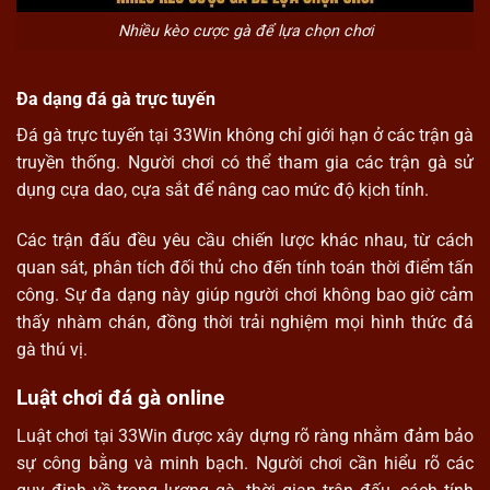
Nhiều kèo cược gà để lựa chọn chơi
Đa dạng đá gà trực tuyến
Đá gà trực tuyến tại 33Win không chỉ giới hạn ở các trận gà
truyền thống. Người chơi có thể tham gia các trận gà sử
dụng cựa dao, cựa sắt để nâng cao mức độ kịch tính.
Các trận đấu đều yêu cầu chiến lược khác nhau, từ cách
quan sát, phân tích đối thủ cho đến tính toán thời điểm tấn
công. Sự đa dạng này giúp người chơi không bao giờ cảm
thấy nhàm chán, đồng thời trải nghiệm mọi hình thức đá
gà thú vị.
Luật chơi đá gà online
Luật chơi tại 33Win được xây dựng rõ ràng nhằm đảm bảo
sự công bằng và minh bạch. Người chơi cần hiểu rõ các