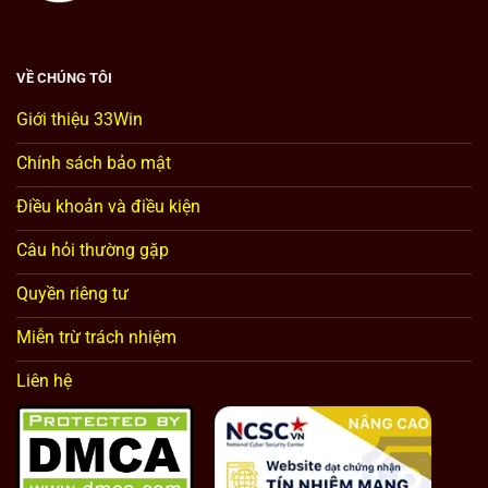
VỀ CHÚNG TÔI
Giới thiệu 33Win
Chính sách bảo mật
Điều khoản và điều kiện
Câu hỏi thường gặp
Quyền riêng tư
Miễn trừ trách nhiệm
Liên hệ