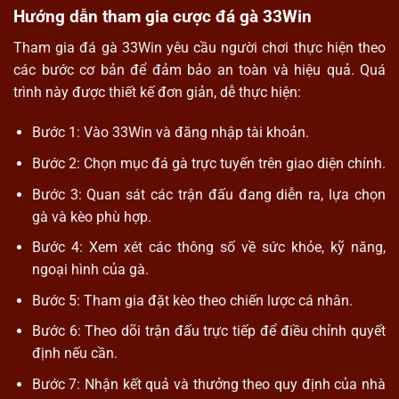
Hướng dẫn tham gia cược đá gà 33Win
Tham gia đá gà 33Win yêu cầu người chơi thực hiện theo
các bước cơ bản để đảm bảo an toàn và hiệu quả. Quá
trình này được thiết kế đơn giản, dễ thực hiện:
Bước 1: Vào 33Win và đăng nhập tài khoản.
Bước 2: Chọn mục đá gà trực tuyến trên giao diện chính.
Bước 3: Quan sát các trận đấu đang diễn ra, lựa chọn
gà và kèo phù hợp.
Bước 4: Xem xét các thông số về sức khỏe, kỹ năng,
ngoại hình của gà.
Bước 5: Tham gia đặt kèo theo chiến lược cá nhân.
Bước 6: Theo dõi trận đấu trực tiếp để điều chỉnh quyết
định nếu cần.
Bước 7: Nhận kết quả và thưởng theo quy định của nhà