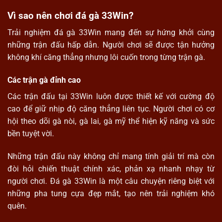
Vì sao nên chơi đá gà 33Win?
Trải nghiệm đá gà 33Win mang đến sự hứng khởi cùng
những trận đấu hấp dẫn. Người chơi sẽ được tận hưởng
không khí căng thẳng nhưng lôi cuốn trong từng trận gà.
Các trận gà đỉnh cao
Các trận đấu tại 33Win luôn được thiết kế với cường độ
cao để giữ nhịp độ căng thẳng liên tục. Người chơi có cơ
hội theo dõi gà nòi, gà lai, gà mỹ thể hiện kỹ năng và sức
bền tuyệt vời.
Những trận đấu này không chỉ mang tính giải trí mà còn
đòi hỏi chiến thuật chính xác, phản xạ nhanh nhạy từ
người chơi. Đá gà 33Win là một câu chuyện riêng biệt với
những pha tung cựa đẹp mắt, tạo nên trải nghiệm khó
quên.