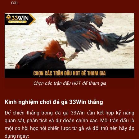
cái.
Chọn các trận đấu HOT để tham gia
Kinh nghiệm chơi đá gà 33Win thắng
Để chiến thắng trong đá gà 33Win cần kết hợp kỹ năng
quan sát, phân tích và dự đoán chính xác. Mỗi trận đấu là
một cơ hội học hỏi chiến lược từ gà và đối thủ nên hãy áp
dụng ngay: