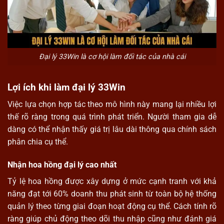
Đại lý 33Win là cơ hội làm đối tác của nhà cái
Lợi ích khi làm đại lý 33Win
Việc lựa chọn hợp tác theo mô hình này mang lại nhiều lợi
thế rõ ràng trong quá trình phát triển. Người tham gia dễ
dàng có thể nhận thấy giá trị lâu dài thông qua chính sách
phân chia cụ thể.
Nhận hoa hồng đại lý cao nhất
Tỷ lệ hoa hồng được xây dựng ở mức cạnh tranh với khả
năng đạt tới 60% doanh thu phát sinh từ toàn bộ hệ thống
quản lý theo từng giai đoạn hoạt động cụ thể. Cách tính rõ
ràng giúp chủ động theo dõi thu nhập cũng như đánh giá