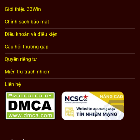
Giới thiệu 33Win
Chính sách bảo mật
Điều khoản và điều kiện
Câu hỏi thường gặp
Quyền riêng tư
Miễn trừ trách nhiệm
Liên hệ