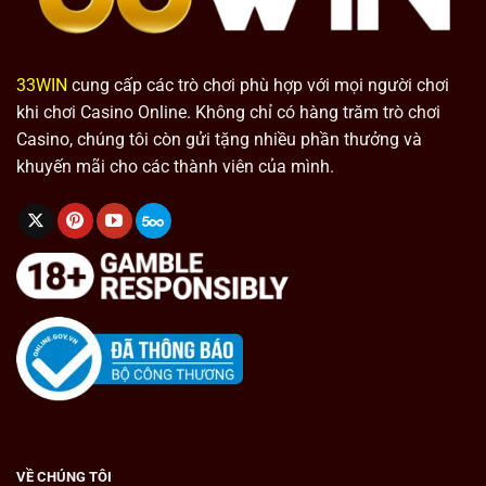
33WIN
cung cấp các trò chơi phù hợp với mọi người chơi
khi chơi Casino Online. Không chỉ có hàng trăm trò chơi
Casino, chúng tôi còn gửi tặng nhiều phần thưởng và
khuyến mãi cho các thành viên của mình.
VỀ CHÚNG TÔI