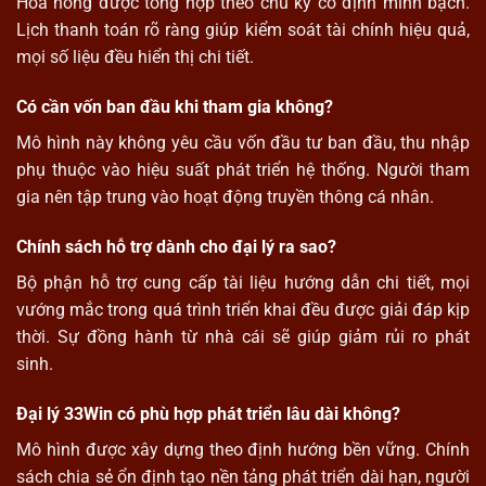
Hoa hồng được tổng hợp theo chu kỳ cố định minh bạch.
Lịch thanh toán rõ ràng giúp kiểm soát tài chính hiệu quả,
mọi số liệu đều hiển thị chi tiết.
Có cần vốn ban đầu khi tham gia không?
Mô hình này không yêu cầu vốn đầu tư ban đầu, thu nhập
phụ thuộc vào hiệu suất phát triển hệ thống. Người tham
gia nên tập trung vào hoạt động truyền thông cá nhân.
Chính sách hỗ trợ dành cho đại lý ra sao?
Bộ phận hỗ trợ cung cấp tài liệu hướng dẫn chi tiết, mọi
vướng mắc trong quá trình triển khai đều được giải đáp kịp
thời. Sự đồng hành từ nhà cái sẽ giúp giảm rủi ro phát
sinh.
Đại lý 33Win có phù hợp phát triển lâu dài không?
Mô hình được xây dựng theo định hướng bền vững. Chính
sách chia sẻ ổn định tạo nền tảng phát triển dài hạn, người