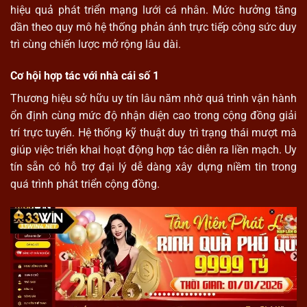
hiệu quả phát triển mạng lưới cá nhân. Mức hưởng tăng
dần theo quy mô hệ thống phản ánh trực tiếp công sức duy
trì cùng chiến lược mở rộng lâu dài.
Cơ hội hợp tác với nhà cái số 1
Thương hiệu sở hữu uy tín lâu năm nhờ quá trình vận hành
ổn định cùng mức độ nhận diện cao trong cộng đồng giải
trí trực tuyến. Hệ thống kỹ thuật duy trì trạng thái mượt mà
giúp việc triển khai hoạt động hợp tác diễn ra liền mạch. Uy
tín sẵn có hỗ trợ đại lý dễ dàng xây dựng niềm tin trong
quá trình phát triển cộng đồng.