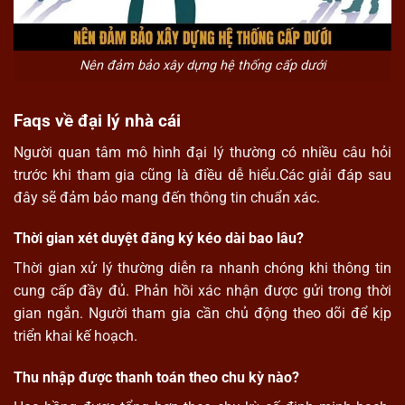
Nên đảm bảo xây dựng hệ thống cấp dưới
Faqs về đại lý nhà cái
Người quan tâm mô hình đại lý thường có nhiều câu hỏi
trước khi tham gia cũng là điều dễ hiểu.Các giải đáp sau
đây sẽ đảm bảo mang đến thông tin chuẩn xác.
Thời gian xét duyệt đăng ký kéo dài bao lâu?
Thời gian xử lý thường diễn ra nhanh chóng khi thông tin
cung cấp đầy đủ. Phản hồi xác nhận được gửi trong thời
gian ngắn. Người tham gia cần chủ động theo dõi để kịp
triển khai kế hoạch.
Thu nhập được thanh toán theo chu kỳ nào?