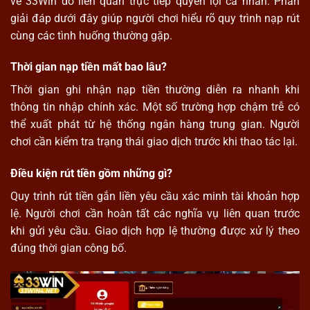
về 33Win do liên quan trực tiếp quyền lợi cá nhân. Phần
giải đáp dưới đây giúp người chơi hiểu rõ quy trình nạp rút
cùng các tình huống thường gặp.
Thời gian nạp tiền mất bao lâu?
Thời gian ghi nhận nạp tiền thường diễn ra nhanh khi
thông tin nhập chính xác. Một số trường hợp chậm trễ có
thể xuất phát từ hệ thống ngân hàng trung gian. Người
chơi cần kiểm tra trạng thái giao dịch trước khi thao tác lại.
Điều kiện rút tiền gồm những gì?
Quy trình rút tiền gắn liền yêu cầu xác minh tài khoản hợp
lệ. Người chơi cần hoàn tất các nghĩa vụ liên quan trước
khi gửi yêu cầu. Giao dịch hợp lệ thường được xử lý theo
đúng thời gian công bố.