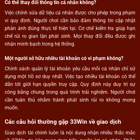
Có thể thay đổi thông tin cá nhân không?
Việc chỉnh sửa dữ liệu cá nhân được cho phép trong phạm
vi quy định. Người chơi cần bảo đảm thông tin cập nhật
phản ánh đúng thực tế hiện tại. Cơ chế kiểm tra giúp hạn
chế rủi ro gian lận phát sinh. Mọi thay đổi đều được ghi
nhận minh bạch trong hệ thống.
Một người sở hữu nhiều tài khoản có vi phạm không?
Chính sách quản lý tài khoản yêu cầu mỗi cá nhân chỉ sử
dụng một hồ sơ duy nhất. Việc tạo nhiều tài khoản có thể
dẫn tới giới hạn quyền truy cập. Quy định này duy trì sự
công bằng chung trong quá trình trải nghiệm. Người chơi
cần tuân thủ nhằm tránh phát sinh rủi ro không mong
muốn.
Các câu hỏi thường gặp 33Win về giao dịch
Giao dịch tài chính luôn là nội dung nhận nhiều thắc mắc