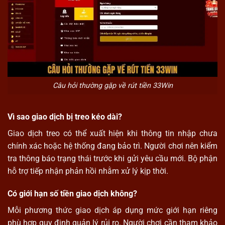
Câu hỏi thường gặp về rút tiền 33Win
Vì sao giao dịch bị treo kéo dài?
Giao dịch treo có thể xuất hiện khi thông tin nhập chưa
chính xác hoặc hệ thống đang bảo trì. Người chơi nên kiểm
tra thông báo trạng thái trước khi gửi yêu cầu mới. Bộ phận
hỗ trợ tiếp nhận phản hồi nhằm xử lý kịp thời.
Có giới hạn số tiền giao dịch không?
Mỗi phương thức giao dịch áp dụng mức giới hạn riêng
phù hợp quy định quản lý rủi ro. Người chơi cần tham khảo