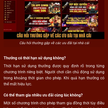
Câu hỏi thường gặp về các ưu đãi tại nhà cái
Thưởng có thời hạn sử dụng không?
Thời hạn sử dụng thưởng được quy định rõ trong từng
chương trình riêng biệt. Người chơi cần chủ động sử dụng
trong khoảng thời gian cho phép. Khi quá hạn thưởng có
thể mất hiệu lực.
Có thể tham gia nhiều ưu đãi cùng lúc không?
Một số chương trình cho phép tham gia đồng thời tùy điều