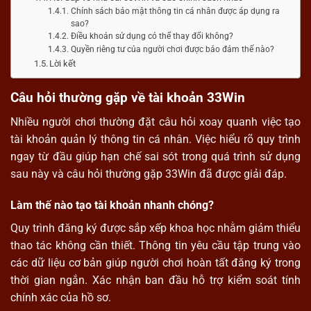
Chính sách bảo mật thông tin cá nhân được áp dụng ra
sao?
Điều khoản sử dụng có thể thay đổi không?
Quyền riêng tư của người chơi được bảo đảm thế nào?
Lời kết
Câu hỏi thường gặp về tài khoản 33Win
Nhiều người chơi thường đặt câu hỏi xoay quanh việc tạo
tài khoản quản lý thông tin cá nhân. Việc hiểu rõ quy trình
ngay từ đầu giúp hạn chế sai sót trong quá trình sử dụng
sau này và câu hỏi thường gặp 33Win đã được giải đáp.
Làm thế nào tạo tài khoản nhanh chóng?
Quy trình đăng ký được sắp xếp khoa học nhằm giảm thiểu
thao tác không cần thiết. Thông tin yêu cầu tập trung vào
các dữ liệu cơ bản giúp người chơi hoàn tất đăng ký trong
thời gian ngắn. Xác nhận ban đầu hỗ trợ kiểm soát tính
chính xác của hồ sơ.