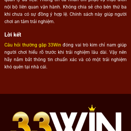
nội bộ liên quan vận hành. Không chia sẻ cho bên thứ ba
khi chưa có sự đồng ý hợp lệ. Chính sách này giúp người
chơi an tâm trải nghiệm.
Lời kết
Câu hỏi thường gặp 33Win
đóng vai trò kim chỉ nam giúp
người chơi hiểu rõ trước khi trải nghiệm lâu dài. Vậy nên
hãy nắm bắt thông tin chuẩn xác và có một trải nghiệm
khó quên tại nhà cái.